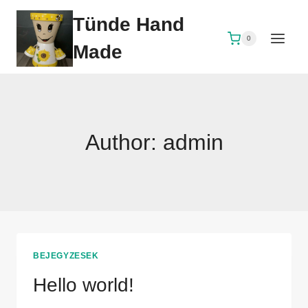
Skip
Tünde Hand
to
0
content
Made
Author: admin
BEJEGYZESEK
Hello world!