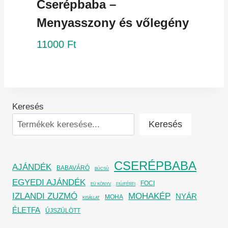
Cserépbaba –
Menyasszony és vőlegény
11000
Ft
Keresés
Keresés
CSERÉPBABA
AJÁNDÉK
BABAVÁRÓ
BÚCSÚ
EGYEDI AJÁNDÉK
FOCI
EÜ KÖNYV
FIÚ/FÉRFI
IZLANDI ZUZMÓ
MOHAKÉP
NYÁR
MOHA
KISÁLLAT
ÉLETFA
ÚJSZÜLÖTT