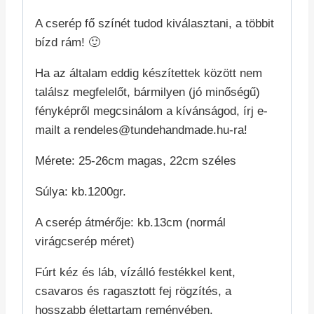
A cserép fő színét tudod kiválasztani, a többit
bízd rám! 🙂
Ha az általam eddig készítettek között nem
találsz megfelelőt, bármilyen (jó minőségű)
fényképről megcsinálom a kívánságod, írj e-
mailt a rendeles@tundehandmade.hu-ra!
Mérete: 25-26cm magas, 22cm széles
Súlya: kb.1200gr.
A cserép átmérője: kb.13cm (normál
virágcserép méret)
Fúrt kéz és láb, vízálló festékkel kent,
csavaros és ragasztott fej rögzítés, a
hosszabb élettartam reményében.