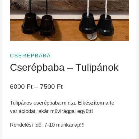
CSERÉPBABA
Cserépbaba – Tulipánok
Ártartomány:
6000
Ft
–
7500
Ft
6000 Ft
Tulipános cserépbaba minta. Elkészítem a te
-
variációdat, akár művirággal együtt!
7500 Ft
Rendelési idő: 7-10 munkanap!!!