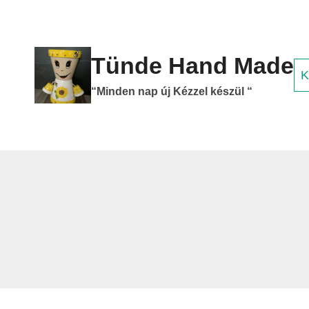
Skip
to
content
Tünde Hand Made
K
“Minden nap új Kézzel készül “