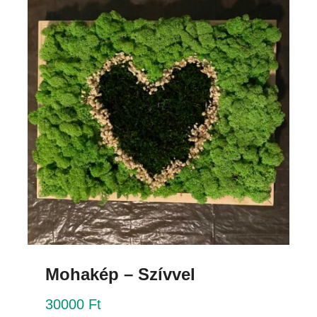
Mohakép – Szívvel
30000
Ft