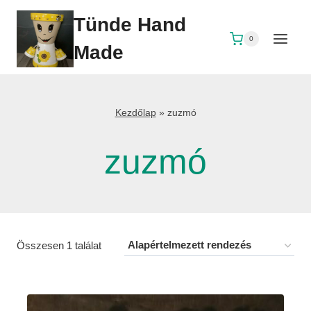
Skip
Tünde Hand
to
0
content
Made
Kezdőlap
»
zuzmó
zuzmó
Összesen 1 találat