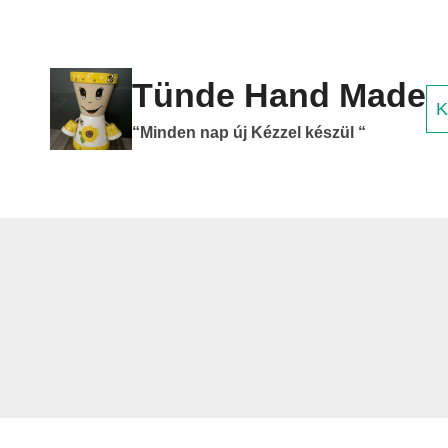
Skip
to
content
Tünde Hand Made
K
“Minden nap új Kézzel készül “