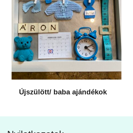
Újszülött/ baba ajándékok