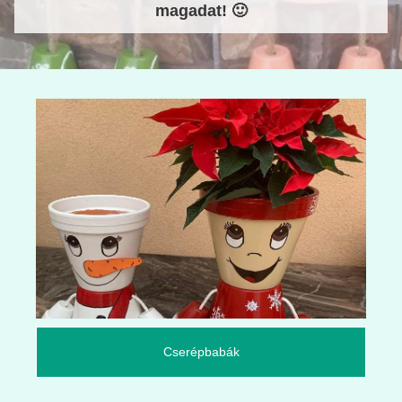
magadat! 🙂
Cserépbabák