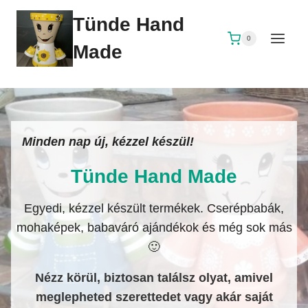
Skip
Tünde Hand
to
0
content
Made
Minden nap új, kézzel készül!
Tünde Hand Made
Egyedi, kézzel készült termékek. Cserépbabák,
mohaképek, babaváró ajándékok és még sok más
🙂
Nézz körül, biztosan találsz olyat, amivel
meglepheted szerettedet vagy akár saját