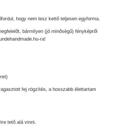
fordul, hogy nem lesz kettő teljesen egyforma.
megfelelőt, bármilyen (jó minőségű) fényképről
tundehandmade.hu-ra!
ret)
ragasztott fej rögzítés, a hosszabb élettartam
re tető alá vinni.