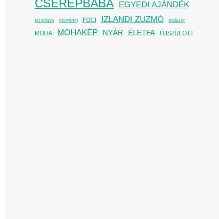
CSERÉPBABA
EGYEDI AJÁNDÉK
IZLANDI ZUZMÓ
FOCI
EÜ KÖNYV
FIÚ/FÉRFI
KISÁLLAT
MOHAKÉP
NYÁR
ÉLETFA
MOHA
ÚJSZÜLÖTT