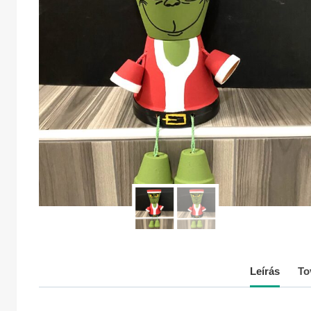
Leírás
To