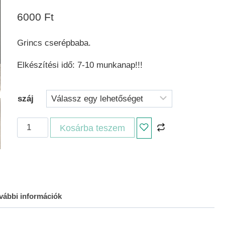
6000
Ft
Grincs cserépbaba.
Elkészítési idő: 7-10 munkanap!!!
száj
Cserépbaba
Kosárba teszem
-
Grincs
mennyiség
vábbi információk