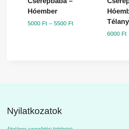
Cserépbaba –
Cseré
Hóember
Hóemb
Télan
Ártartomány:
5000
Ft
–
5500
Ft
5000 Ft
6000
Ft
-
5500 Ft
Nyilatkozatok