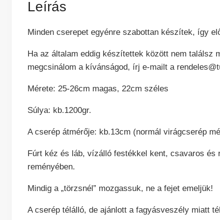
Leírás
Minden cserepet egyénre szabottan készítek, így elő
Ha az általam eddig készítettek között nem találsz 
megcsinálom a kívánságod, írj e-mailt a rendeles@
Mérete: 25-26cm magas, 22cm széles
Súlya: kb.1200gr.
A cserép átmérője: kb.13cm (normál virágcserép mé
Fúrt kéz és láb, vízálló festékkel kent, csavaros és 
reményében.
Mindig a „törzsnél” mozgassuk, ne a fejet emeljük!
A cserép télálló, de ajánlott a fagyásveszély miatt téli