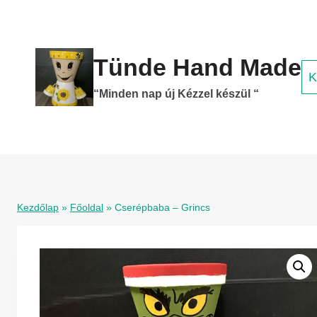
Skip
to
content
Tünde Hand Made
K
“Minden nap új Kézzel készül “
Kezdőlap
»
Főoldal
»
Cserépbaba – Grincs