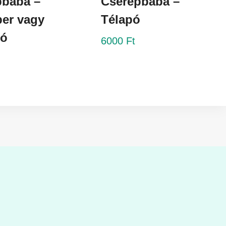
pbaba –
Cserépbaba –
er vagy
Télapó
yó
6000
Ft